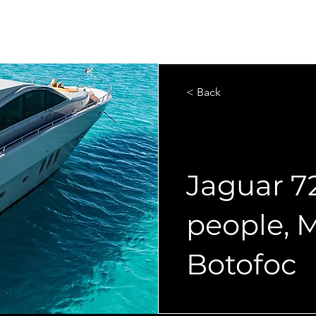
< Back
Jaguar 72
people, 
Botofoc