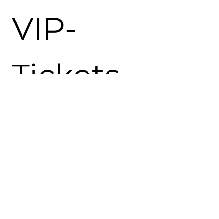
VIP-
Tickets
Clubname
*
Ereignis
*
Personenanzahl
*
Datum
*